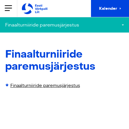
Kalender
Finaalturniiride paremusjärjestus
Finaalturniiride
paremusjärjestus
Finaalturniiride paremusjärjestus