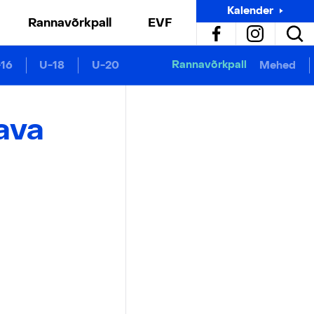
Kalender
Rannavõrkpall
EVF
Rannavõrkpall
16
U-18
U-20
Mehed
kava