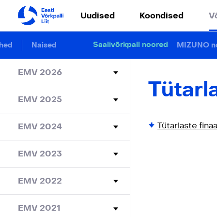
Uudised
Koondised
V
Saalivõrkpall noored
hed
Naised
MIZUNO no
EMV 2026
Tütarla
EMV 2025
Tütarlaste finaa
EMV 2024
EMV 2023
EMV 2022
EMV 2021