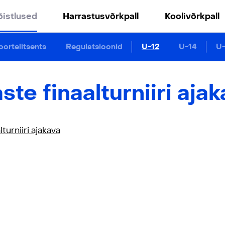
õistlused
Harrastusvõrkpall
Koolivõrkpall
ortelitsents
Regulatsioonid
U-12
U-14
U-
ste finaalturniiri aja
lturniiri ajakava