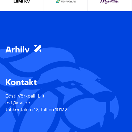
Arhiiv
Kontakt
Eesti Võrkpalli Liit
evf@evf.ee
Juhkentali tn 12, Tallinn 10132