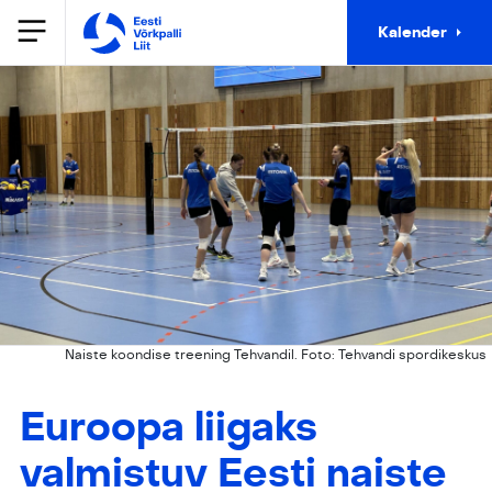
Kalender
Naiste koondise treening Tehvandil. Foto: Tehvandi spordikeskus
Euroopa liigaks
valmistuv Eesti naiste