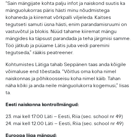
“Sain mängijate kohta palju infot ja naiskond suutis ka
mänguolukorras päris hästi minu nõudmistega
kohaneda ja kiiremat võrkpalli viljeleda. Kaitses
tegutseti samuti üsna hästi, enim parandamisruumi on
vastuvõtul ja blokis. Nüüd tahame kiiremat mängu
mängides ka täpsust parandada ja teha järgmisi samme.
Töö jätkub ja püüame Lätis juba veidi paremini
tegutseda,” rääkis peatreener.
Kohtumistes Lätiga tahab Seppänen taas anda kõigile
võimaluse end tõestada. “Võitlus oma koha nimel
naiskonnas ja põhikoosseisu koha nimel käib. Tahan
näha kõiki ja anda neile mänguolukorra kogemusi,” lisas
ta.
Eesti naiskonna kontrollmängud:
23. mai kell 17.00 Läti – Eesti, Riia (sec. school nr 49)
24. mai kell 12.00 Läti – Eesti, Riia (sec. school nr 49)
Euroopa liiga mängud: