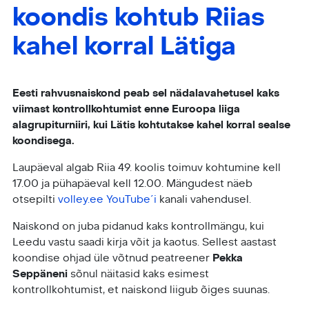
koondis kohtub Riias
kahel korral Lätiga
Eesti rahvusnaiskond peab sel nädalavahetusel kaks
viimast kontrollkohtumist enne Euroopa liiga
alagrupiturniiri, kui Lätis kohtutakse kahel korral sealse
koondisega.
Laupäeval algab Riia 49. koolis toimuv kohtumine kell
17.00 ja pühapäeval kell 12.00. Mängudest näeb
otsepilti
volley.ee YouTube´i
kanali vahendusel.
Naiskond on juba pidanud kaks kontrollmängu, kui
Leedu vastu saadi kirja võit ja kaotus. Sellest aastast
koondise ohjad üle võtnud peatreener
Pekka
Seppäneni
sõnul näitasid kaks esimest
kontrollkohtumist, et naiskond liigub õiges suunas.