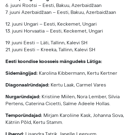
6. juuni Rootsi – Eesti, Bakuu, Azerbaidžaan
7. juuni Azerbaidžaan – Eesti, Bakuu, Azerbaidžaan
12. juuni Ungari – Eesti, Keckemet, Ungari
13. juuni Horvaatia – Eesti, Keckemet, Ungari
19. juuni Eesti – Läti, Tallinn, Kalevi SH
21. juuni Eesti – Kreeka, Tallinn, Kalevi SH
Eesti koondise koosseis mängudeks Lätiga:
Sidemängijad:
Karolina Kibbermann, Kertu Kertner
Diagonaalründajad:
Kertu Laak, Carmel Vares
Nurgaründajad:
Kristiine Miilen, Nora Lember, Silvia
Pertens, Caterina Cicetti, Salme Adeele Hollas.
Temporündajad:
Mirjam Karoliine Kask, Johanna Sova,
Kätriin Põld, Kertu Stamm.
Liberod:
Lisandra Tatrik, Janelle Leenurm