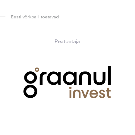
Eesti võrkpalli toetavad:
Peatoetaja: