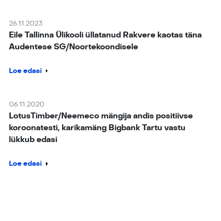
26.11.2023
Eile Tallinna Ülikooli üllatanud Rakvere kaotas täna
Audentese SG/Noortekoondisele
Loe edasi
06.11.2020
LotusTimber/Neemeco mängija andis positiivse
koroonatesti, karikamäng Bigbank Tartu vastu
lükkub edasi
Loe edasi