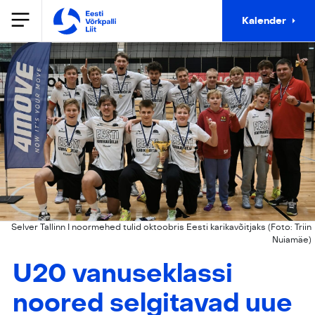
Kalender
Selver Tallinn I noormehed tulid oktoobris Eesti karikavõitjaks (Foto: Triin
Nuiamäe)
U20 vanuseklassi
noored selgitavad uue