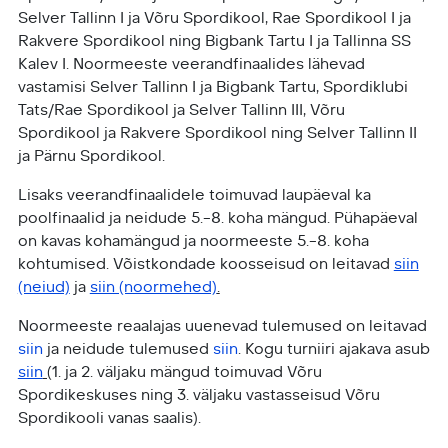
Selver Tallinn I ja Võru Spordikool, Rae Spordikool I ja
Rakvere Spordikool ning Bigbank Tartu I ja Tallinna SS
Kalev I. Noormeeste veerandfinaalides lähevad
vastamisi Selver Tallinn I ja Bigbank Tartu, Spordiklubi
Tats/Rae Spordikool ja Selver Tallinn III, Võru
Spordikool ja Rakvere Spordikool ning Selver Tallinn II
ja Pärnu Spordikool.
Lisaks veerandfinaalidele toimuvad laupäeval ka
poolfinaalid ja neidude 5.-8. koha mängud. Pühapäeval
on kavas kohamängud ja noormeeste 5.-8. koha
kohtumised. Võistkondade koosseisud on leitavad
siin
(neiud)
ja
siin (noormehed)
.
Noormeeste reaalajas uuenevad tulemused on leitavad
siin
ja neidude tulemused
siin
. Kogu turniiri ajakava asub
siin
(
1. ja 2. väljaku mängud toimuvad Võru
Spordikeskuses ning 3. väljaku vastasseisud Võru
Spordikooli vanas saalis).