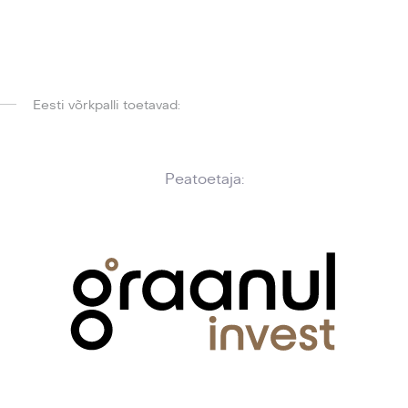
Eesti võrkpalli toetavad:
Peatoetaja: