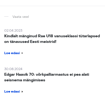
Vaata veel
02.04.2023
Kindlalt mänginud Rae U18 vanuseklassi tütarlapsed
on tänavused Eesti meistrid!
Loe edasi
30.08.2024
Edgar Haavik 70: võrkpalliarmastus ei pea alati
seisnema mängimises
Loe edasi