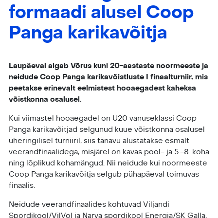
formaadi alusel Coop
Panga karikavõitja
Laupäeval algab Võrus kuni 20-aastaste noormeeste ja
neidude Coop Panga karikavõistluste I finaalturniir, mis
peetakse erinevalt eelmistest hooaegadest kaheksa
võistkonna osalusel.
Kui viimastel hooaegadel on U20 vanuseklassi Coop
Panga karikavõitjad selgunud kuue võistkonna osalusel
üheringilisel turniiril, siis tänavu alustatakse esmalt
veerandfinaalidega, misjärel on kavas pool- ja 5.-8. koha
ning lõplikud kohamängud. Nii neidude kui noormeeste
Coop Panga karikavõitja selgub pühapäeval toimuvas
finaalis.
Neidude veerandfinaalides kohtuvad Viljandi
Spordikool/VilVol ja Narva spordikool Energia/SK Galla,