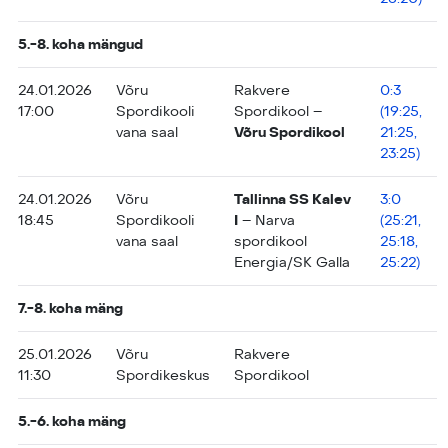
5.-8. koha mängud
24.01.2026
Võru
Rakvere
0:3
17:00
Spordikooli
Spordikool –
(19:25,
vana saal
Võru Spordikool
21:25,
23:25)
24.01.2026
Võru
Tallinna SS Kalev
3:0
18:45
Spordikooli
I
– Narva
(25:21,
vana saal
spordikool
25:18,
Energia/SK Galla
25:22)
7.-8. koha mäng
25.01.2026
Võru
Rakvere
11:30
Spordikeskus
Spordikool
5.-6. koha mäng