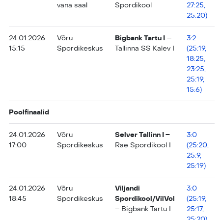
vana saal
Spordikool
27:25,
25:20)
24.01.2026
Võru
Bigbank Tartu I
–
3:2
15:15
Spordikeskus
Tallinna SS Kalev I
(25:19,
18:25,
23:25,
25:19,
15:6)
Poolfinaalid
24.01.2026
Võru
Selver Tallinn I –
3:0
17:00
Spordikeskus
Rae Spordikool I
(25:20,
25:9,
25:19)
24.01.2026
Võru
Viljandi
3:0
18:45
Spordikeskus
Spordikool/VilVol
(25:19,
– Bigbank Tartu I
25:17,
25:20)