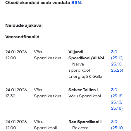
Otseülekandeid saab vaadata
SIIN
.
Neidude ajakava:
Veerandfinaalid
24.01.2026
Võru
Viljandi
3:0
12:00
Spordikeskus
Spordikool/VilVol
(25:12,
– Narva
25:10,
spordikool
25:23)
Energia/SK Galla
24.01.2026
Võru
Selver Tallinn I
–
3:0
13:30
Spordikeskus
Võru Spordikool
(25:15,
25:13,
25:18)
24.01.2026
Võru
Rae Spordikool I
3:0
12:00
Spordikooli
– Rakvere
(25:10,