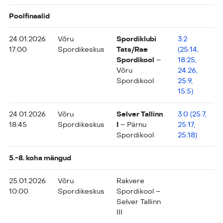
Poolfinaalid
24.01.2026
Võru
Spordiklubi
3:2
17:00
Spordikeskus
Tats/Rae
(25:14,
Spordikool
–
18:25,
Võru
24:26,
Spordikool
25:9,
15:5)
24.01.2026
Võru
Selver Tallinn
3:0 (25:7,
18:45
Spordikeskus
I
– Pärnu
25:17,
Spordikool
25:18)
5.-8. koha mängud
25.01.2026
Võru
Rakvere
10:00
Spordikeskus
Spordikool –
Selver Tallinn
III