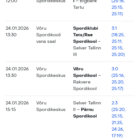
12:00
Spordikeskus
I
– Bigbank
(25:16,
Tartu
25:15,
25:11)
24.01.2026
Võru
Spordiklubi
3:1
13:30
Spordikooli
Tats/Rae
(18:25,
vana saal
Spordikool
-
25:11,
Selver Tallinn
25:15,
III
25:20)
24.01.2026
Võru
Võru
3:0
13:30
Spordikeskus
Spordikool
–
(25:16,
Rakvere
25:20,
Spordikool
25:17)
24.01.2026
Võru
Selver Tallinn
2:3
15:15
Spordikeskus
II –
Pärnu
(25:20,
Spordikool
25:15,
21:25,
24:26,
17:19)