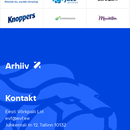
Arhiiv
Kontakt
Eesti Võrkpalli Liit
evf@evf.ee
Juhkentali tn 12, Tallinn 10132