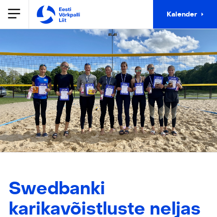
Kalender
Swedbanki
karikavõistluste neljas