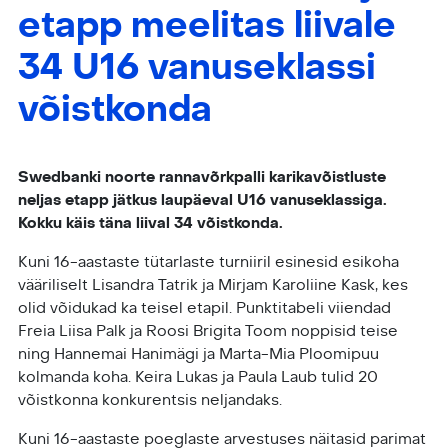
etapp meelitas liivale
34 U16 vanuseklassi
võistkonda
Swedbanki noorte rannavõrkpalli karikavõistluste
neljas etapp jätkus
laupäeval U16 vanuseklassiga.
Kokku käis täna liival 34 võistkonda.
Kuni 16-aastaste tütarlaste turniiril esinesid esikoha
vääriliselt Lisandra Tatrik ja Mirjam Karoliine Kask, kes
olid võidukad ka teisel etapil. Punktitabeli viiendad
Freia Liisa Palk ja Roosi Brigita Toom noppisid teise
ning Hannemai Hanimägi ja Marta-Mia Ploomipuu
kolmanda koha. Keira Lukas ja Paula Laub tulid 20
võistkonna konkurentsis neljandaks.
Kuni 16-aastaste poeglaste arvestuses näitasid parimat