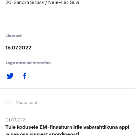
20. Sandra Sisask / Nele-Liis Suvi
Lisatud:
16.07.2022
Jaga sotsiaalmeedias:
Vaata veel
01.07.2021
Tule kodusele EM-finaalturniirile vabatahtlikuna appi
ja saa osa suurest spordipeost!