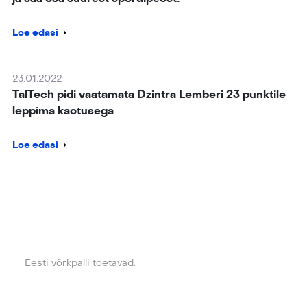
Loe edasi
23.01.2022
TalTech pidi vaatamata Dzintra Lemberi 23 punktile
leppima kaotusega
Loe edasi
Eesti võrkpalli toetavad: