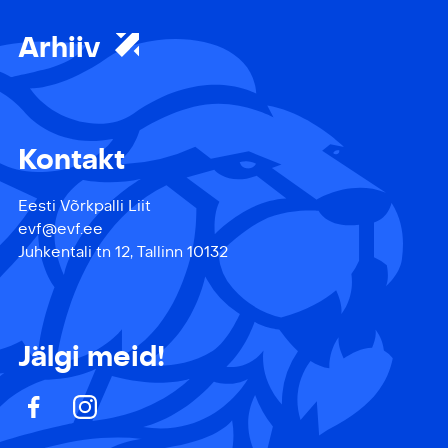
Arhiiv
Kontakt
Eesti Võrkpalli Liit
evf@evf.ee
Juhkentali tn 12, Tallinn 10132
Jälgi meid!