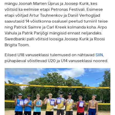
mängu Joonah Marten Üprus ja Joosep Kurik, kes
võitsid ka eelmise etapi Petronas Festivali. Esimese
etapi võitjad Artur Tsuhnenkov ja Daniil Verhogljad
saavutasid 14 võistkonna osalusel peetud turniiril teise
ning Patrick Saimre ja Carl Kreek kolmanda koha. Arpo
Vahula ja Patrik Parijõgi mängisid ennast neljandaks.
Swedbanki palli võitsid loosiga Joosep Kurik ja Roosi
Brigita Toom.
Eilsed U18 vanuseklassi tulemused on nähtavad
SIIN,
pühapäeval võistlevad U20 ja U14 vanuseklassi noored.