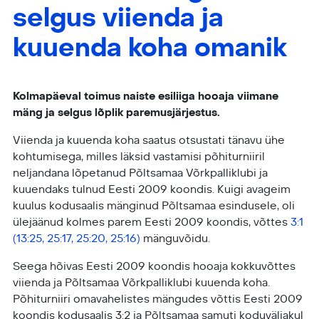
selgus viienda ja
kuuenda koha omanik
Kolmapäeval toimus naiste esiliiga hooaja viimane
mäng ja selgus lõplik paremusjärjestus.
Viienda ja kuuenda koha saatus otsustati tänavu ühe
kohtumisega, milles läksid vastamisi põhiturniiril
neljandana lõpetanud Põltsamaa Võrkpalliklubi ja
kuuendaks tulnud Eesti 2009 koondis. Kuigi avageim
kuulus kodusaalis mänginud Põltsamaa esindusele, oli
ülejäänud kolmes parem Eesti 2009 koondis, võttes
3:1
(13:25, 25:17, 25:20, 25:16)
mänguvõidu.
Seega hõivas Eesti 2009 koondis hooaja kokkuvõttes
viienda ja Põltsamaa Võrkpalliklubi kuuenda koha.
Põhiturniiri omavahelistes mängudes võttis Eesti 2009
koondis kodusaalis 3:2 ja Põltsamaa samuti koduväljakul