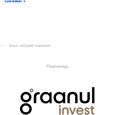
Loe edasi
Eesti võrkpalli toetavad:
Peatoetaja: