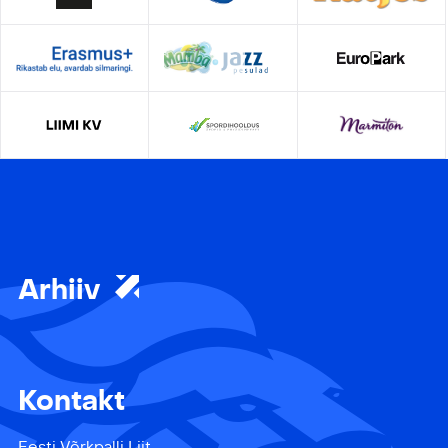
Arhiiv
Kontakt
Eesti Võrkpalli Liit