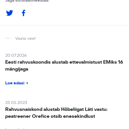
Jaga sotsiaalmeedias:
Vaata veel
20.07.2026
Eesti rahvuskoondis alustab ettevalmistust EMiks 16
mängijaga
Loe edasi
25.05.2023
Rahvusnaiskond alustab Hõbeliigat Läti vastu:
peatreener Orefice otsib enesekindlust