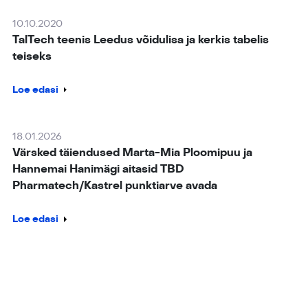
10.10.2020
TalTech teenis Leedus võidulisa ja kerkis tabelis
teiseks
Loe edasi
18.01.2026
Värsked täiendused Marta-Mia Ploomipuu ja
Hannemai Hanimägi aitasid TBD
Pharmatech/Kastrel punktiarve avada
Loe edasi