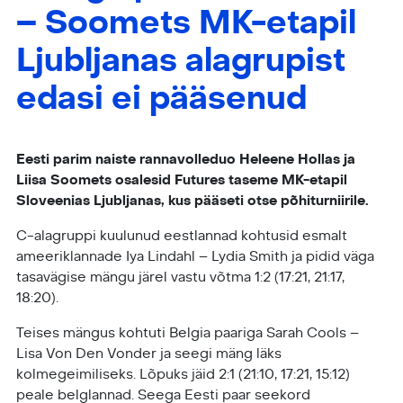
– Soomets MK-etapil
Ljubljanas alagrupist
edasi ei pääsenud
Eesti parim naiste rannavolleduo Heleene Hollas ja
Liisa Soomets osalesid Futures taseme MK-etapil
Sloveenias Ljubljanas, kus pääseti otse põhiturniirile.
C-alagruppi kuulunud eestlannad kohtusid esmalt
ameeriklannade Iya Lindahl – Lydia Smith ja pidid väga
tasavägise mängu järel vastu võtma 1:2 (17:21, 21:17,
18:20).
Teises mängus kohtuti Belgia paariga Sarah Cools –
Lisa Von Den Vonder ja seegi mäng läks
kolmegeimiliseks. Lõpuks jäid 2:1 (21:10, 17:21, 15:12)
peale belglannad. Seega Eesti paar seekord