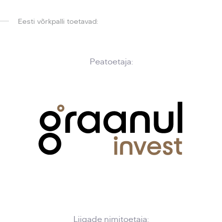
Eesti võrkpalli toetavad:
Peatoetaja:
Liigade nimitoetaja: