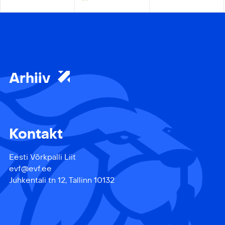
Arhiiv
Kontakt
Eesti Võrkpalli Liit
evf@evf.ee
Juhkentali tn 12, Tallinn 10132