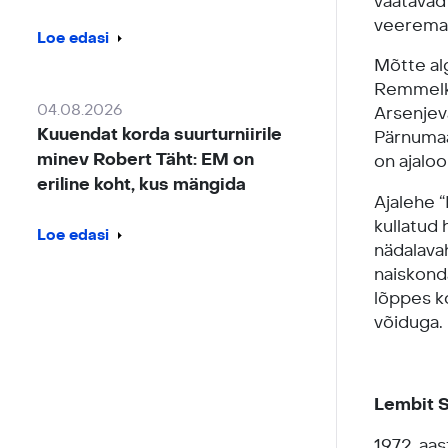
vaatavad 
veerema 
Loe edasi
Mõtte al
Remmelko
04.08.2026
Arsenjeva
Kuuendat korda suurturniirile
Pärnumaa
minev Robert Täht: EM on
on ajaloo
eriline koht, kus mängida
Ajalehe 
kullatud
Loe edasi
nädalava
naiskonda
lõppes k
võiduga.
Lembit S
1972. aa