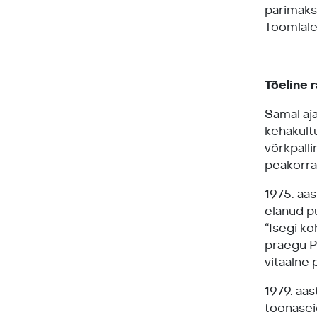
parimaks
Toomlale
Tõeline r
Samal aja
kehakult
võrkpall
peakorral
1975. aas
elanud pu
“Isegi ko
praegu P
vitaalne
1979. aas
toonasei