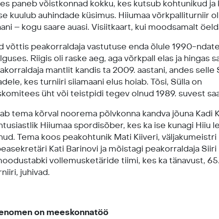
kes paneb võistkonnad kokku, kes kutsub kohtunikud ja 
e kuulub auhindade küsimus. Hiiumaa võrkpalliturniir oli
ani – kogu saare auasi. Visiitkaart, kui moodsamalt öeld
 võttis peakorraldaja vastutuse enda õlule 1990-ndat
lguses. Riigis oli raske aeg, aga võrkpall elas ja hingas s
akorraldaja mantlit kandis ta 2009. aastani, andes selle S
adele, kes turniiri siiamaani elus hoiab. Tõsi, Sülla on
komitees üht või teistpidi tegev olnud 1989. suvest saa
sab tema kõrval noorema põlvkonna kandva jõuna Kadi Ki
entusiastlik Hiiumaa spordisõber, kes ka ise kunagi Hiiu 
nud. Tema koos peakohtunik Mati Kiiveri, väljakumeistri
peasekretäri Kati Barinovi ja mõistagi peakorraldaja Siiri
oodustabki vollemusketäride tiimi, kes ka tänavust, 65
niiri, juhivad.
i fenomen on meeskonnatöö