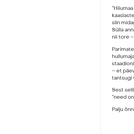
“Hiiumaa
kaaslaste
siin mida
Sülla ann
nii tore 
Parimatel
hullumaja
staadioni
– et päev
tantsugi 
Sest sell
“need on 
Palju õnn