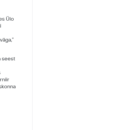
es Ülo
i
väga,”
a seest
s
rniir
iskonna