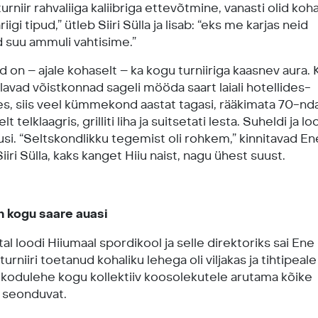
urniir rahvaliiga kaliibriga ettevõtmine, vanasti olid koh
iigi tipud,” ütleb Siiri Sülla ja lisab: “eks me karjas neid
d suu ammuli vahtisime.”
on – ajale kohaselt – ka kogu turniiriga kaasnev aura. 
avad võistkonnad sageli mööda saart laiali hotellides-
es, siis veel kümmekond aastat tagasi, rääkimata 70-nd
elt telklaagris, grilliti liha ja suitsetati lesta. Suheldi ja lo
usi. “Seltskondlikku tegemist oli rohkem,” kinnitavad En
iiri Sülla, kaks kanget Hiiu naist, nagu ühest suust.
on kogu saare auasi
tal loodi Hiiumaal spordikool ja selle direktoriks sai En
urniiri toetanud kohaliku lehega oli viljakas ja tihtipeale
kodulehe kogu kollektiiv koosolekutele arutama kõike
a seonduvat.