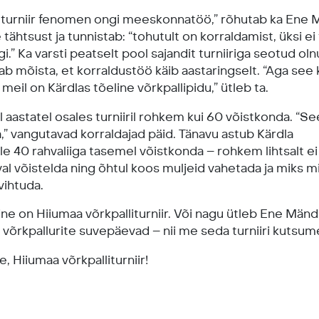
 turniir fenomen ongi meeskonnatöö,” rõhutab ka Ene
 tähtsust ja tunnistab: “tohutult on korraldamist, üksi ei
gi.” Ka varsti peatselt pool sajandit turniiriga seotud olnu
ab mõista, et korraldustöö käib aastaringselt. “Aga see 
– meil on Kärdlas tõeline võrkpallipidu,” ütleb ta.
 aastatel osales turniiril rohkem kui 60 võistkonda. “See
,” vangutavad korraldajad päid. Tänavu astub Kärdla
le 40 rahvaliiga tasemel võistkonda – rohkem lihtsalt e
al võistelda ning õhtul koos muljeid vahetada ja miks m
vihtuda.
ine on Hiiumaa võrkpalliturniir. Või nagu ütleb Ene Mänd
võrkpallurite suvepäevad – nii me seda turniiri kutsum
e, Hiiumaa võrkpalliturniir!