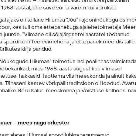
kuivad faktid – hiidlased lükkasid oma võrkpallivankri
1958. aastal, ühe suve võrra varem kui võrukad.
gatajaks oli tollane Hiiumaa “Jõu” rajooninõukogu esime
or, kes tuli oma ettepanekuga ajalehetoimetaja Meer
 juurde. “Viimane oli sõjajärgsetel aastatel töötanud
 spordikomitee esimehena ja ettepanek meeldis talle 
ürikutes kirja pandud.
“Nõukogude Hiiumaa” toimetus lasi pealinnas valmistad
 hõbekarikad, mida 1958. aasta augustikuu viimasel
hetusel hakkasid taotlema viis meeskonda ja ainult kak
. Tänaseni kestev võrkpallitraditsioon oli loodud. Avatu
ohalike Sõru Kaluri meeskonna ja Võistluse kolhoosi na
auer – mees nagu orkester
stast alates Hiiumaal spordijuhina tegutsenud