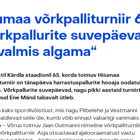
umaa võrkpalliturniir 
rkpallurite suvepäev
valmis algama“
stil Kärdla staadionil 65. korda toimuv Hiiumaa
iturniir on tänapäeva harrastuspallurite hooaja oodat
 Võrkpallurite suvepäevad, nagu pikki aastaid turniir
nud Ene Mänd tabavalt ütleb.
 kaks spordivõistlust, mis nagu Piibelehe ja Vestmanni
aidlevad selle üle, kumb võib ennast vabariigi vanimaks
 – Võrus toimuv Jaan Gutmanni nimeline võrkpalliturniir
õrkpalliturniir. Asja otsustavad ajalooraamatust vastu