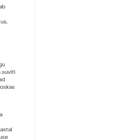
tab
tus.
agu
 suviti
vad
 oskas
ma
astal
duse