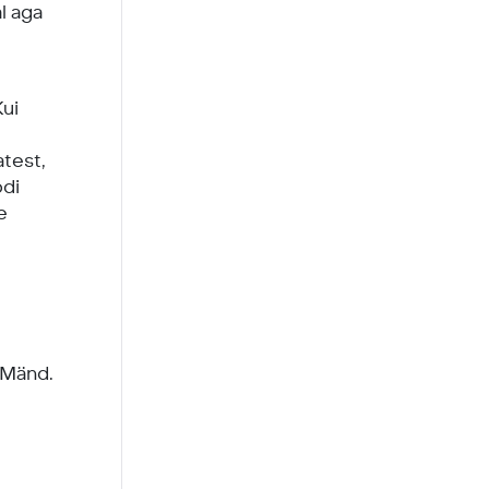
al aga
Kui
atest,
odi
e
e Mänd.