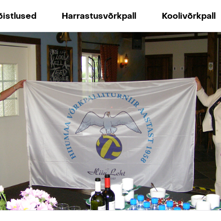
õistlused
Harrastusvõrkpall
Koolivõrkpall