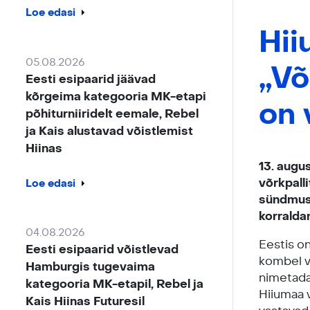
Loe edasi
Hii
05.08.2026
„Võ
Eesti esipaarid jäävad
kõrgeima kategooria MK-etapi
on 
põhiturniiridelt eemale, Rebel
ja Kais alustavad võistlemist
Hiinas
13. augu
võrkpall
Loe edasi
sündmus.
korralda
04.08.2026
Eestis on
Eesti esipaarid võistlevad
kombel v
Hamburgis tugevaima
nimetada
kategooria MK-etapil, Rebel ja
Hiiumaa v
Kais Hiinas Futuresil