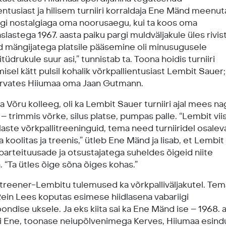
entusiast ja hilisem turniiri korraldaja Ene Mänd meenu
agi nostalgiaga oma noorusaegu, kui ta koos oma
slastega 1967. aasta paiku pargi muldväljakule üles rivis
 mängijatega platsile pääsemine oli minusugusele
tüdrukule suur asi,” tunnistab ta. Toona hoidis turniiri
isel kätt pulsil kohalik võrkpallientusiast Lembit Sauer;
arvates Hiiumaa oma Jaan Gutmann.
Võru kolleeg, oli ka Lembit Sauer turniiri ajal mees n
– trimmis võrke, silus platse, pumpas palle. “Lembit viis
rlaste võrkpallitreeninguid, tema need turniiridel osale
 koolitas ja treenis,” ütleb Ene Mänd ja lisab, et Lembit
parteituusade ja otsustajatega suheldes õigeid niite
 “Ta ütles õige sõna õiges kohas.”
d treener-Lembitu tulemused ka võrkpalliväljakutel. Te
Rein Lees koputas esimese hiidlasena vabariigi
ndise uksele. Ja eks kiita sai ka Ene Mänd ise – 1968. a
ti Ene, toonase neiupõlvenimega Kerves, Hiiumaa esin