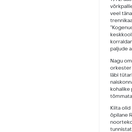
võrkpalli
veel tän
trennikaa
“Kogenud
keskkooli
korraldam
paljude 
Nagu oma 
orkester 
läbi tüta
naiskonna
kohalike 
tõmmata.
Kiita oli
õpilane 
noortekoo
tunnista