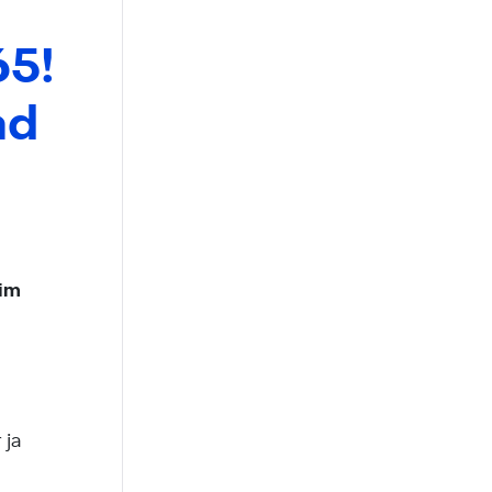
65!
ad
uim
i
 ja