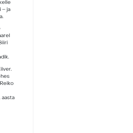
kelle
 – ja
a.
e
aarel
iiri
dik.
iver.
lehes
 Reiko
. aasta