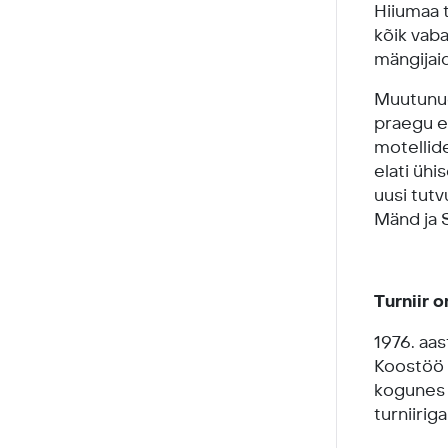
Hiiumaa t
kõik vabar
mängijai
Muutunud 
praegu el
motellid
elati ühis
uusi tutv
Mänd ja S
Turniir 
1976. aas
Koostöö t
kogunes 
turniirig