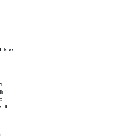
likooli
a
ri.
eb
kult
n