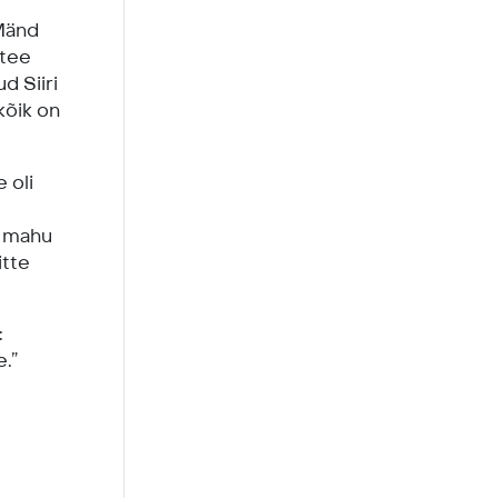
 Mänd
 tee
d Siiri
kõik on
 oli
i mahu
itte
:
e.”