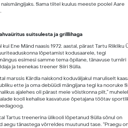
 naismängijaks. Sama tiitel kuulus meeste poolel Aare
.
ahvaüritus suitsulesta ja grilllihaga
l kui Ene Mänd naasis 1972. aastal, pärast Tartu Riikliku Ü
uuriteaduskonna lõpetamist kodusaarele, tegi
imängus esimesi samme tema õpilane, tänavuse turniiri
daja ja teenekas treener Siiri Sülla.
tal marssis Kärdla naiskond koduväljakul maruliselt kaas
bliku ette ja oma debüüdi mängijana tegi ka nooruke Sii
halikus ajalehes oli pärast meie võistkonna pilt,” muhel
alade kooli kehalise kasvatuse õpetajana töötav sportli
 pedagoog.
tal Tartus treenerina ülikooli lõpetanud Sülla sõnul on
d aegu tänastega võrreldes muutunud tase. “Praegu o