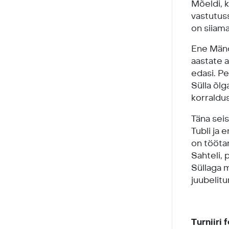
Mõeldi, 
vastutuss
on siiama
Ene Mänd
aastate a
edasi. Pe
Sülla õlg
korraldus
Täna sei
Tubli ja 
on tööta
Sahteli, 
Süllaga m
juubelitur
Turniir