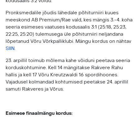
kodusaalis 3:2 võidu.
Pronksmedalile jõudis lähedale põhiturniiri kuues
meeskond AB Premium/Rae vald, kes mängis 3.-4. koha
seeria esimeses vaatuses kodusaalis 3:1 (25:18, 25:23,
22:25, 25:20) tulemusega üle põhiturniiri neljandana
lõpetanud Võru Võrkpalliklubi. Mängu kordus on nähtav
SIIN
.
23. arpillil toimub mõlema kahe võiduni peetava seeria
korduskohtumine. Kell 14 mängitakse Rakvere Rahu
hallis ja kell 17 Võru Kreutzwaldi 16 spordihoones.
Vajadusel kolmandad kohtumised peetakse 24. aprillil
samuti Rakveres ja Võrus.
Esimese finaalmängu kordus: