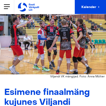
Kalender
Viljandi VK mängijad. Foto: Anna Mölter
Esimene finaalmäng
kujunes Viljandi