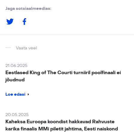
Jaga sotsiaalmeedias:
Vaata veel
21.06.2025
Eestlased King of The Courti turniiril poolfinaali ei
jõudnud
Loe edasi
20.05.2025
Kaheksa Euroopa koondist hakkavad Rahvuste
karika finaalis MMi piletit jahtima, Eesti naiskond