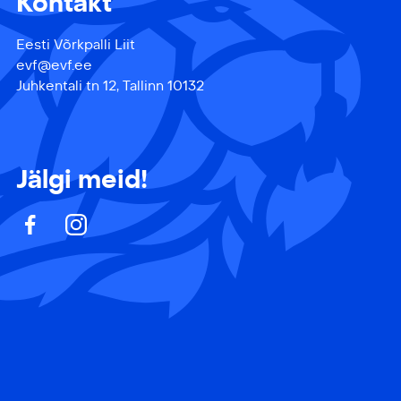
Kontakt
Eesti Võrkpalli Liit
evf@evf.ee
Juhkentali tn 12, Tallinn 10132
Jälgi meid!