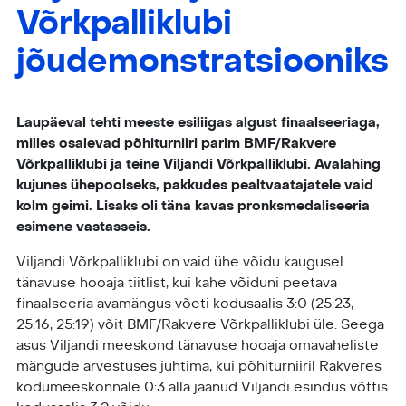
Võrkpalliklubi
jõudemonstratsiooniks
Laupäeval tehti meeste esiliigas algust finaalseeriaga,
milles osalevad põhiturniiri parim BMF/Rakvere
Võrkpalliklubi ja teine Viljandi Võrkpalliklubi
. Avalahing
kujunes ühepoolseks, pakkudes pealtvaatajatele vaid
kolm geimi. Lisaks oli täna kavas pronksmedaliseeria
esimene vastasseis.
Viljandi Võrkpalliklubi on vaid ühe võidu kaugusel
tänavuse hooaja tiitlist, kui kahe võiduni peetava
finaalseeria avamängus võeti kodusaalis 3:0 (25:23,
25:16, 25:19) võit BMF/Rakvere Võrkpalliklubi üle. Seega
asus Viljandi meeskond tänavuse hooaja omavaheliste
mängude arvestuses juhtima, kui põhiturniiril Rakveres
kodumeeskonnale 0:3 alla jäänud Viljandi esindus võttis