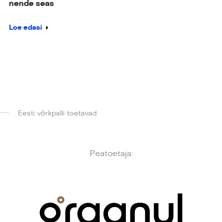
nende seas
Loe edasi
Eesti võrkpalli toetavad:
Peatoetaja: